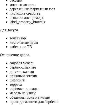
бассейн
москитная сетка
деревянный/паркетный пол
чистящие средства
вешалка для одежды
label_property_btowels
Для досуга
телевизор
настольные игры
кабельное ТВ
Оснащение двора
садовая мебель
барбекю/мангал
детские качели
пляжный зонтик
шезлонги
терраса
игровая площадка
мебель на улице
обеденная зона на улице
принадлежности для барбекю