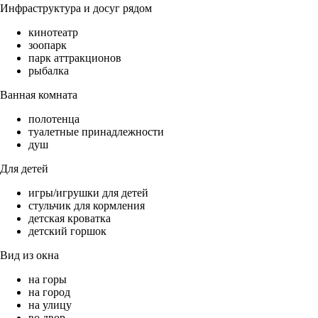
Инфраструктура и досуг рядом
кинотеатр
зоопарк
парк аттракционов
рыбалка
Ванная комната
полотенца
туалетные принадлежности
душ
Для детей
игры/игрушки для детей
стульчик для кормления
детская кроватка
детский горшок
Вид из окна
на горы
на город
на улицу
во двор