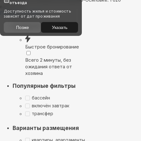
отъезда
вариантов
Доступность жилья и стоимость
Показать на карте
зависят от дат проживания
Выбирайте лучшее
Позже
Указать
Быстрое бронирование
Всего 2 минуты, без
ожидания ответа от
хозяина
Популярные фильтры
бассейн
включён завтрак
трансфер
Варианты размещения
квартиры, апартаменты