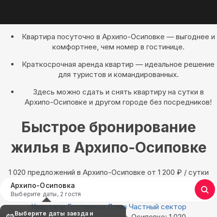
Квартира посуточно в Архипо-Осиповке — выгоднее и
комфортнее, чем номер в гостинице.
Краткосрочная аренда квартир — идеальное решение
для туристов и командированных.
Здесь можно сдать и снять квартиру на сутки в
Архипо-Осиповке и другом городе без посредников!
Быстрое бронирование
жилья в Архипо-Осиповке
1 020 предложений в Архипо-Осиповке oт 1 200
₽
/ сутки
Архипо-Осиповка
Выберите даты, 2 гостя
Квартиры
Гостиницы
Дома
Частный сектор
Выберите даты заезда и
Найдём, где остановиться в Архипо-Осиповке: 1 020